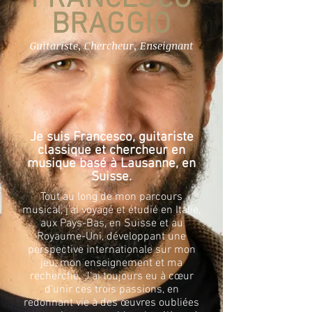
BRAGGIO
Guitariste, Chercheur, Enseignant
Je suis Francesco, guitariste
classique et chercheur en
musique basé à Lausanne, en
Suisse.
Tout au long de mon parcours
musical, j’ai voyagé et étudié en Italie,
aux Pays-Bas, en Suisse et au
Royaume-Uni, développant une
perspective internationale sur mon
jeu, mon enseignement et ma
recherche. J’ai toujours eu à cœur
d’unir ces trois passions, en
redonnant vie à des œuvres oubliées