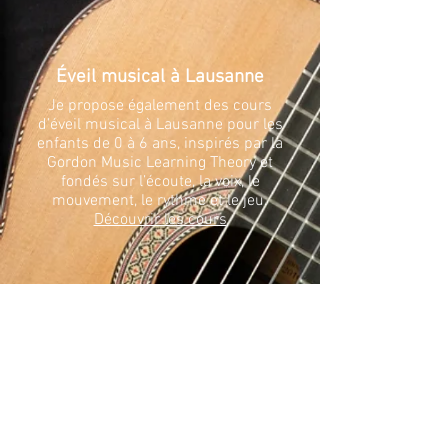
Éveil musical à Lausanne
Je propose également des cours
d’éveil musical à Lausanne pour les
enfants de 0 à 6 ans, inspirés par la
Gordon Music Learning Theory et
fondés sur l’écoute, la voix, le
mouvement, le rythme et le jeu.
Découvrir les cours
Explorer le passé pour inspirer
le présent.
Mes recherches portent sur le
répertoire de la guitare classique et
romantique, avec un intérêt